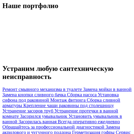
Наше портфолио
Устраним любую
сантехническую
неисправность
Ремонт смывного механизма в туалете
Замена мойки в ванной
Замена кнопки сливного бачка
Сборка насоса
Установка
сифона под раковиной
Монтаж фитинга
Сборка сливной
арматуры
Крепление чаши раковины под столешницу
Устранение засоров труб
Устранение протечки в ванной
комнате
Засорился умывальник
Установить умывальник в
ванной
Засорилась ванная
Всегда оперативно ежедневно
Обращайтесь за профессиональной диагностикой
Замена
акрилового и чугунного поддона
Герметизация гофры
Сервис