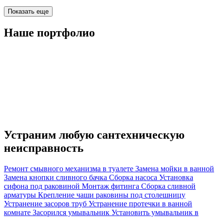
Показать еще
Наше портфолио
Устраним любую
сантехническую
неисправность
Ремонт смывного механизма в туалете
Замена мойки в ванной
Замена кнопки сливного бачка
Сборка насоса
Установка
сифона под раковиной
Монтаж фитинга
Сборка сливной
арматуры
Крепление чаши раковины под столешницу
Устранение засоров труб
Устранение протечки в ванной
комнате
Засорился умывальник
Установить умывальник в