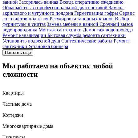
ванной
Засорилась ванная
Всегда оперативно ежедневно
Обращайтесь за профессиональной диагностикой
Замена
акрилового и чугунного поддона
Герметизация гофры
Сервис
сололифтов под ключ
Регулировка запорных кранов
Выбор
фурнитуры в унитаз
Замена мебели в ванной
Срочный вызов
водопроводчика
Монтаж сантехники
Демонтаж водопровода
Ремонт канализации
Бытовая служба ремонта сантехники
Установить подвесной душ
Сантехнические работы
Ремонт
сантехники
Установка бойлера
Показать еще
Мы работаем на объектах любой
сложности
Квартиры
Частные дома
Коттеджи
Многоквартирные дома
Таунхаусы